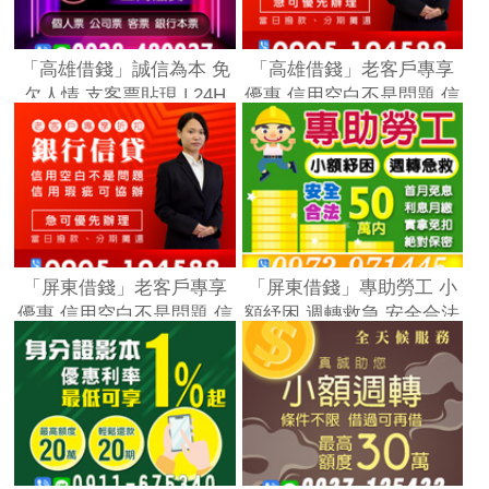
「高雄借錢」誠信為本 免
「高雄借錢」老客戶專享
欠人情 支客票貼現 | 24H
優惠 信用空白不是問題 信
企業週轉 工商融資 個人票
用瑕疵可協辦 | 急可優先辦
公司票 客票 銀行本票「全
理 當日撥款 分期攤還「全
台借錢網」
台借錢網」
「屏東借錢」老客戶專享
「屏東借錢」專助勞工 小
優惠 信用空白不是問題 信
額紓困 週轉救急 安全合法
用瑕疵可協辦 | 急可優先辦
| 50萬內 首月免息 利息月
理 當日撥款 分期攤還「全
繳 實拿免扣 絕對保密「全
台借錢網」
台借錢網」