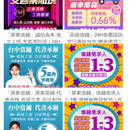
台借錢網」
「屏東借錢」誠信為本 免
「高雄借錢」24H免費諮詢
欠人情 支客票貼現 | 24H
當日審核放款 機車優貸 |
企業週轉 工商融資 個人票
服務快 申貸快 撥款快 利率
公司票 客票 銀行本票「全
最低2.66% 免押免保「全
台借錢網」
台借錢網」
「屏東借錢」屏東當鋪 代
「屏東借錢」借錢免求人
書承辦 政府立案 合法利息
1-3萬 週轉困難我幫您 | 息
| 支客票貼現 房屋土地 汽
低保密 分期好談 快速撥款
機車借貸 5萬內 來就借
「全台借錢網」
「全台借錢網」