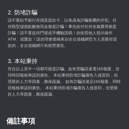
2. 防堵詐騙
請不要給予銀行存摺及提款卡，以免成為詐騙集團的共犯。任
何類型儲值點數換現金都是詐騙！事先給付任何名義費用都是
詐騙！請不要提供門號或手機驗證碼！勿依照他人指示操作
ATM、或匯款！請勿理會號稱來自全台借錢網官方人員要你貸
款的，全台借錢網只有經營廣告。
3. 本站秉持
符合以上其中一項都可能是詐騙。如有受騙請速電165報案，並
同時回報檢舉該則廣告。 本站秉持防堵詐騙廣告入侵原則，但
受限於人力等因素，難保疏漏。 如有詐騙請速店165報案，同時
回報檢舉該則廣告。 本站秉持防堵詐騙廣告入侵原則，但受限
於人力等因素，難保疏漏。
備註事項