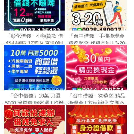
網」
「全台借錢網」
「彰化借錢」小額貸款 借
「台中借錢」手機換現金
錢不囉嗦 12萬內 直逼0利
債務整合 代償高利 | 3-20
率 | 有雙證件 有工作 來就
萬「全台借錢網」
借 快速核貸 簡易申請「全
台借錢網」
「台中借錢」10萬 月還
「台中借錢」30萬內 精品
5000 簡單借 輕鬆還 | 汽機
換現金 | 方便辦理 立即放
車融資 房地一二胎 學生專
款「全台借錢網」
案 就是讓你簡單借輕鬆還
「全台借錢網」