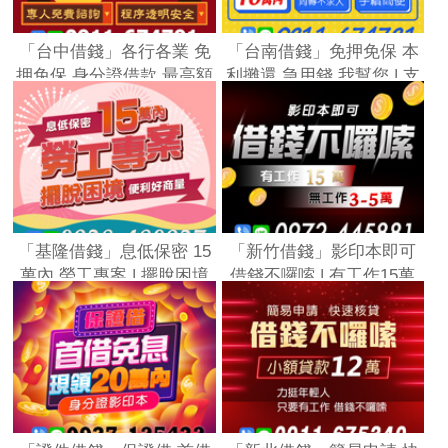
「台中借錢」各行各業 免
「台南借錢」免押免保 本
押免保 身分證借款 最高額
利攤還 急用錢 我幫您 | 支
度20萬 | 減負擔 助週轉 專
客票貼現 周轉不求人 學生
人免費諮詢 程序透明安全
軍公教 最優利「全台借錢
「全台借錢網」
網」
「基隆借錢」息低保密 15
「新竹借錢」影印本即可
萬內 勞工專案 | 擺脫困境
借錢不囉嗦 | 有工作15萬
便利好商量「全台借錢
無工作3-5萬「全台借錢
網」
網」