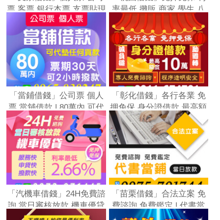
票 客票 銀行本票 支票貼現
率最低 攤販 商家 學生 八
| 月息1分 當日放款 手續簡
大 司機 小額借貸轉運站 |
便 絕對保密 輕鬆借容易還
3-40萬 門檻低 放款快 輕鬆
「全台借錢網」
還 來店免費諮詢 專人全天
服務「全台借錢網」
「當鋪借錢」公司票 個人
「彰化借錢」各行各業 免
票 當舖借款 | 80萬內 可代
押免保 身分證借款 最高額
墊任何貨款 票期30天 可2
度20萬 | 減負擔 助週轉 專
小時撥款「全台借錢網」
人免費諮詢 程序透明安全
「全台借錢網」
「汽機車借錢」24H免費諮
「苗栗借錢」合法立案 免
詢 當日審核放款 機車優貸
費諮詢 免費鑑定 | 代書當
| 服務快 申貸快 撥款快 利
鋪 當日放款「全台借錢