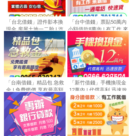
「台北借錢」證件影本換
「台中借錢」票貼50萬內
現金 房屋土地一二胎 | 汽
小額借款8萬內 | 有工作 來
機車一二胎 學生職軍專案
就借 一通電話 快速貸「全
實體店面 安心借「全台借
台借錢網」
錢網」
「台南借錢」精品包 急救
「新竹借錢」手機換現金
金 | 免費鑑價 享有最高額
12萬內 | 代償高利 迅速放
度「全台借錢網」
款「全台借錢網」