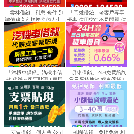
「雲林借錢」利息 條件 別
「高雄借錢」老客戶專享
讓債務高利拖垮您的人生 |
優惠 信用空白不是問題 信
銀行借貸 專業整合 減輕負
用瑕疵可協辦 | 急可優先辦
擔 搞定資金問題「全台借
理 當日撥款 分期攤還「全
錢網」
台借錢網」
「汽機車借錢」汽機車借
「屏東借錢」24H免費諮詢
款 代辦支客票貼現 | 房屋
當日審核放款 機車優貸 |
土地一二胎 轉貸降息 代償
服務快 申貸快 撥款快 利率
高利「全台借錢網」
最低2.66% 免押免保「全
台借錢網」
「支票借錢」個人票 公司
「桃園借錢」免押免保 利