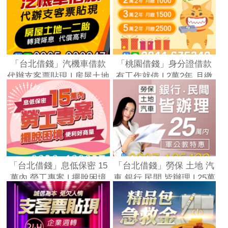
「台北借錢」汽機車借款
「桃園借錢」身分證借款
代辦支客票貼現 | 房屋土地
有工作就借 | 2萬2年 月繳
一二胎 轉貸降息 代償高利
1000 手續最簡便「全台借
「全台借錢網」
錢網」
「台北借錢」息低保密 15
「台北借錢」勞保 土地 汽
萬內 勞工專案 | 擺脫困境
車 銀行 民間 皆辦理 | 25萬
便利好商量「全台借錢
內 軍公教特惠「全台借錢
網」
網」