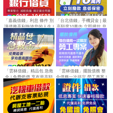
「嘉義借錢」利息 條件 別
「台北借錢」手機貸金 | 最
讓債務高利拖垮您的人生 |
高額度10萬內 立即撥款 息
銀行借貸 專業整合 減輕負
低保密「全台借錢網」
擔 搞定資金問題「全台借
錢網」
「雲林借錢」精品包 急救
「雲林借錢」擺脫債務 整
金 | 免費鑑價 享有最高額
合債務一次搞定 勞工專案 |
度「全台借錢網」
前期按月還息不還本 條件
好商量 還款彈性 放款快速
手續簡單「全台借錢網」