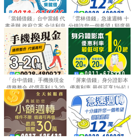
「當鋪借錢」台中當鋪 代
「雲林借錢」急速週轉 十
書承辦 政府立案 合法利息
分鐘許您一個希望 | 額度最
| 支客票貼現 房屋土地 汽
高10萬「全台借錢網」
機車借貸 5萬內 來就借
「全台借錢網」
「台中借錢」手機換現金
「屏東借錢」身分證影本
債務整合 代償高利 | 3-20
優惠利率 最低可享1%起 |
萬「全台借錢網」
最高額度20萬 輕鬆還款20
期「全台借錢網」