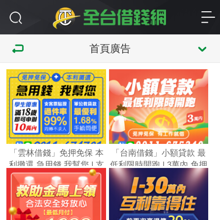
首頁廣告
「雲林借錢」免押免保 本
「台南借錢」小額貸款 最
利攤還 急用錢 我幫您 | 支
低利限時開跑 | 3萬內 免押
客票貼現 周轉不求人 學生
免保 有工作就借「全台借
軍公教 最優利「全台借錢
錢網」
網」