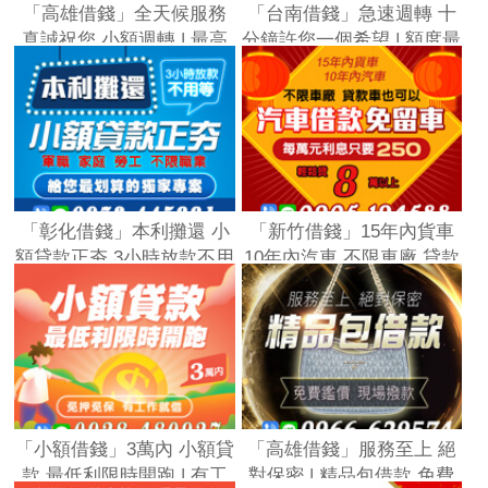
「高雄借錢」全天候服務
「台南借錢」急速週轉 十
真誠祝您 小額週轉 | 最高
分鐘許您一個希望 | 額度最
額度30萬 條件不限 借過可
高10萬「全台借錢網」
在借「全台借錢網」
「彰化借錢」本利攤還 小
「新竹借錢」15年內貨車
額貸款正夯 3小時放款不用
10年內汽車 不限車廠 貸款
等 | 軍職 家庭 勞工 不限職
車也可以 | 汽車借款 免留
業 給您最划算的獨家專案
車 10萬元以上輕鬆貸「全
「全台借錢網」
台借錢網」
「小額借錢」3萬內 小額貸
「高雄借錢」服務至上 絕
款 最低利限時開跑 | 有工
對保密 | 精品包借款 免費