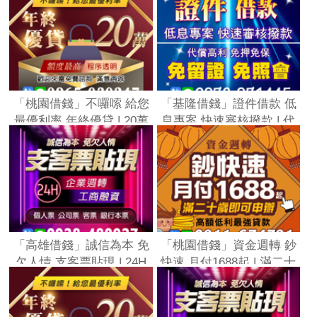
率最低2.66% 免押免保
網」
「全台借錢網」
「桃園借錢」不囉嗦 給您
「基隆借錢」證件借款 低
最優利率 年終優貸 | 20萬
息專案 快速審核撥款 | 代
額度最高 程序透明 歡迎來
償高利 免押免保 免留證 免
電諮詢 滿意再辦「全台借
照會「全台借錢網」
錢網」
「高雄借錢」誠信為本 免
「桃園借錢」資金週轉 鈔
欠人情 支客票貼現 | 24H
快速 月付1688起 | 滿二十
企業週轉 工商融資 個人票
歲即可申辦 高額低利最強
公司票 客票 銀行本票「全
貸款「全台借錢網」
台借錢網」