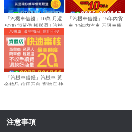
「汽機車借錢」10萬 月還
「汽機車借錢」15年內貨
5000 簡單借 輕鬆還 | 汽機
車 10年內汽車 不限車廠
車融資 房地一二胎 學生專
貸款車也可以 | 汽車借款
案 就是讓你簡單借輕鬆還
免留車 10萬元以上輕鬆貸
「全台借錢網」
「全台借錢網」
「汽機車借錢」汽機車 黃
金精品 信用不良 實體店 快
速審核 | 最高額度20萬 免
留車 免保人 簡單借 輕鬆還
不收手續費 還款好商量
「全台借錢網」
注意事項