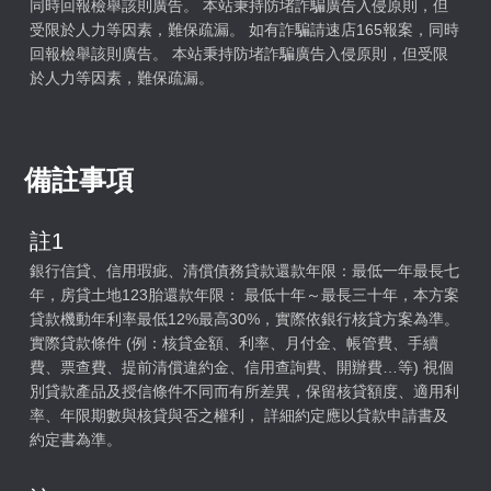
同時回報檢舉該則廣告。 本站秉持防堵詐騙廣告入侵原則，但
受限於人力等因素，難保疏漏。 如有詐騙請速店165報案，同時
回報檢舉該則廣告。 本站秉持防堵詐騙廣告入侵原則，但受限
於人力等因素，難保疏漏。
備註事項
註1
銀行信貸、信用瑕疵、清償債務貸款還款年限：最低一年最長七
年，房貸土地123胎還款年限： 最低十年～最長三十年，本方案
貸款機動年利率最低12%最高30%，實際依銀行核貸方案為準。
實際貸款條件 (例：核貸金額、利率、月付金、帳管費、手續
費、票查費、提前清償違約金、信用查詢費、開辦費…等) 視個
別貸款產品及授信條件不同而有所差異，保留核貸額度、適用利
率、年限期數與核貸與否之權利， 詳細約定應以貸款申請書及
約定書為準。