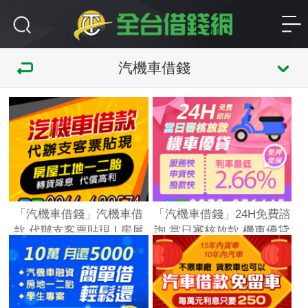
汽機車借錢
「汽機車借錢」汽機車借
「汽機車借錢」24H免費諮
款 代辦支客票貼現 | 房屋
詢 當日審核放款 機車優貸
土地一二胎 轉貸降息 代償
| 服務快 申貸快 撥款快 利
高利「全台借錢網」
率最低2.66% 免押免保
「全台借錢網」