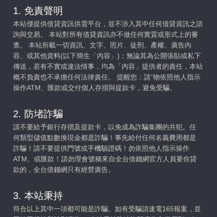
1. 免責聲明
本站僅提供借貸資訊供需平台，並不涉入其中任何借貸資訊之諮
詢與交易。 本站對所有借貸資訊亦不做任何實質或形式上的審
查。 本站所載一切資訊、文字、照片、徒刑、產權、廣告內
容、或其他資料(以下簡生「內容」)；無論其為公開張貼或私下
傳送，若有不實或違法情事，均為「內容」提供者的責任，本站
概不負責也不承擔任何法律責任。 提醒您：請ˇ物依照他人指示
操作ATM、匯款或交付個人存摺與提款卡，避免受騙。
2. 防堵詐騙
請不要給予銀行存摺及提款卡，以免成為詐騙集團的共犯。任
何類型儲值點數換現金都是詐騙！事先給付任何名義費用都是
詐騙！請不要提供門號或手機驗證碼！勿依照他人指示操作
ATM、或匯款！請勿理會號稱來自全台借錢網官方人員要你貸
款的，全台借錢網只有經營廣告。
3. 本站秉持
符合以上其中一項都可能是詐騙。如有受騙請速電165報案，並