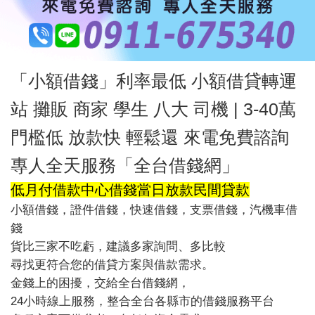
「小額借錢」利率最低 小額借貸轉運
站 攤販 商家 學生 八大 司機 | 3-40萬
門檻低 放款快 輕鬆還 來電免費諮詢
專人全天服務「全台借錢網」
低月付
借款中心
借錢當日放款
民間貸款
小額借錢，證件借錢，快速借錢，支票借錢，汽機車借
錢
貨比三家不吃虧，建議多家詢問、多比較
尋找更符合您的借貸方案與借款需求。
金錢上的困擾，交給全台借錢網，
24小時線上服務，整合全台各縣市的借錢服務平台