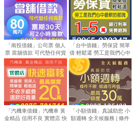
車 10萬元以上輕鬆貸「全
錢網」
台借錢網」
「南投借錢」公司票 個人
「台中借錢」勞保貸 簡單
票 當舖借款 可代墊任何貨
借 輕鬆還 勞工是我們心中
款 | 80萬內 票期30天 可2
最軟的那塊 | 1-5萬 銀行利
小時撥款「全台借錢網」
率 免費諮詢「全台借錢
網」
「汽機車借錢」汽機車 黃
「小額借錢」真誠助您 小
金精品 信用不良 實體店 快
額週轉 全天候服務 | 條件
速審核 | 最高額度20萬 免
不限 借過可再借 最高額度
留車 免保人 簡單借 輕鬆還
30萬「全台借錢網」