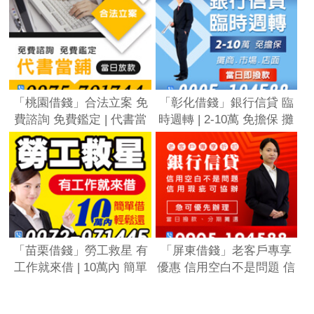
週轉 救急「全台借錢網」
貸款「全台借錢網」
「桃園借錢」合法立案 免
「彰化借錢」銀行信貸 臨
費諮詢 免費鑑定 | 代書當
時週轉 | 2-10萬 免擔保 攤
鋪 當日放款「全台借錢
商 市場 店面 當日即撥款
網」
「全台借錢網」
「苗栗借錢」勞工救星 有
「屏東借錢」老客戶專享
工作就來借 | 10萬內 簡單
優惠 信用空白不是問題 信
借 輕鬆還「全台借錢網」
用瑕疵可協辦 | 急可優先辦
理 當日撥款 分期攤還「全