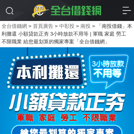
全台借錢網
>
首頁廣告
>
中彰投
>
南投
>
「南投借錢」本
利攤還 小額貸款正夯 3小時放款不用等 | 軍職 家庭 勞工
不限職業 給您最划算的獨家專案「全台借錢網」