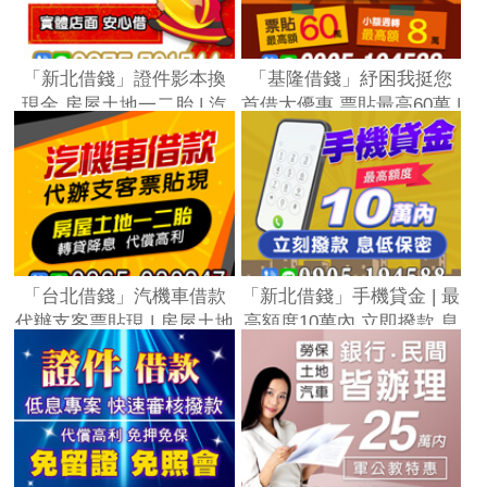
「新北借錢」證件影本換
「基隆借錢」紓困我挺您
現金 房屋土地一二胎 | 汽
首借大優惠 票貼最高60萬 |
機車一二胎 學生職軍專案
小額8萬內 當日領 免抵押
實體店面 安心借「全台借
好商量「全台借錢網」
錢網」
「台北借錢」汽機車借款
「新北借錢」手機貸金 | 最
代辦支客票貼現 | 房屋土地
高額度10萬內 立即撥款 息
一二胎 轉貸降息 代償高利
低保密「全台借錢網」
「全台借錢網」