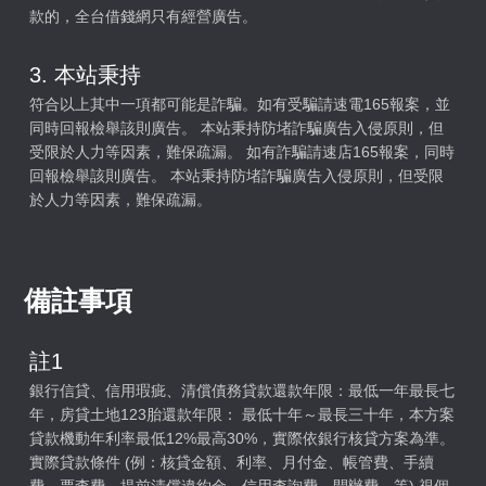
款的，全台借錢網只有經營廣告。
3. 本站秉持
符合以上其中一項都可能是詐騙。如有受騙請速電165報案，並
同時回報檢舉該則廣告。 本站秉持防堵詐騙廣告入侵原則，但
受限於人力等因素，難保疏漏。 如有詐騙請速店165報案，同時
回報檢舉該則廣告。 本站秉持防堵詐騙廣告入侵原則，但受限
於人力等因素，難保疏漏。
備註事項
註1
銀行信貸、信用瑕疵、清償債務貸款還款年限：最低一年最長七
年，房貸土地123胎還款年限： 最低十年～最長三十年，本方案
貸款機動年利率最低12%最高30%，實際依銀行核貸方案為準。
實際貸款條件 (例：核貸金額、利率、月付金、帳管費、手續