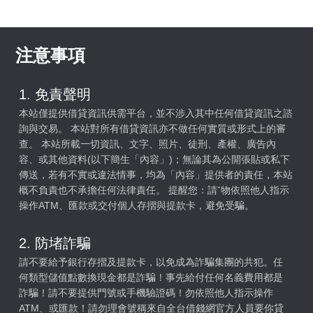
網」
注意事項
1. 免責聲明
本站僅提供借貸資訊供需平台，並不涉入其中任何借貸資訊之諮
詢與交易。 本站對所有借貸資訊亦不做任何實質或形式上的審
查。 本站所載一切資訊、文字、照片、徒刑、產權、廣告內
容、或其他資料(以下簡生「內容」)；無論其為公開張貼或私下
傳送，若有不實或違法情事，均為「內容」提供者的責任，本站
概不負責也不承擔任何法律責任。 提醒您：請ˇ物依照他人指示
操作ATM、匯款或交付個人存摺與提款卡，避免受騙。
2. 防堵詐騙
請不要給予銀行存摺及提款卡，以免成為詐騙集團的共犯。任
何類型儲值點數換現金都是詐騙！事先給付任何名義費用都是
詐騙！請不要提供門號或手機驗證碼！勿依照他人指示操作
ATM、或匯款！請勿理會號稱來自全台借錢網官方人員要你貸