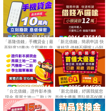
轉免煩惱 來電一定借 利息
貸款12萬 力挺年輕人 只要
可商量「全台借錢網」
有工作 借錢不囉嗦「全台
借錢網」
「基隆借錢」手機貸金 | 最
「新北借錢」簡易申請 快
高額度10萬內 立即撥款 息
速核貸 借錢不囉嗦 | 小額
低保密「全台借錢網」
貸款12萬 力挺年輕人 只要
有工作 借錢不囉嗦「全台
借錢網」
「台北借錢」證件影本換
「新北借錢」紓困我挺您
現金 房屋土地一二胎 | 汽
首借大優惠 票貼最高60萬 |
機車一二胎 學生職軍專案
小額8萬內 當日領 免抵押
實體店面 安心借「全台借
好商量「全台借錢網」