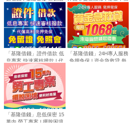
額週轉 | 免押免保 本利攤
代辦支客票貼現 | 房屋土地
還 便利辦 輕鬆還 快速領
一二胎 轉貸降息 代償高利
「全台借錢網」
「全台借錢網」
「基隆借錢」證件借款 低
「基隆借錢」24H專人服務
息專案 快速審核撥款 | 代
免押免保 | 資金急救貸 每
償高利 免押免保 免留證 免
月1068起 來電詢問領取優
照會「全台借錢網」
惠「全台借錢網」
「基隆借錢」息低保密 15
萬內 勞工專案 | 擺脫困境
便利好商量「全台借錢