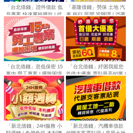
「台北借錢」證件借款 低
「基隆借錢」勞保 土地 汽
息專案 快速審核撥款 | 代
車 銀行 民間 皆辦理 | 25萬
償高利 免押免保 免留證 免
內 軍公教特惠「全台借錢
照會「全台借錢網」
網」
「台北借錢」息低保密 15
「台北借錢」紓困我挺您
萬內 勞工專案 | 擺脫困境
首借大優惠 票貼最高60萬 |
便利好商量「全台借錢
小額8萬內 當日領 免抵押
網」
好商量「全台借錢網」
「新北借錢」24H服務 小
「新北借錢」汽機車借款