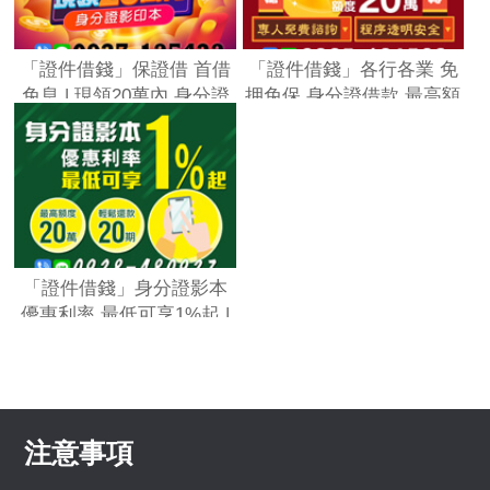
「證件借錢」保證借 首借
「證件借錢」各行各業 免
免息 | 現領20萬內 身分證
押免保 身分證借款 最高額
影印本「全台借錢網」
度20萬 | 減負擔 助週轉 專
人免費諮詢 程序透明安全
「全台借錢網」
「證件借錢」身分證影本
優惠利率 最低可享1%起 |
最高額度20萬 輕鬆還款20
期「全台借錢網」
注意事項