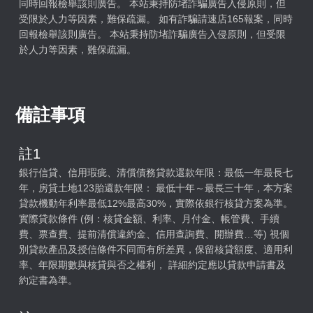
同時回報檢舉該則廣告。 本站秉持防堵詐騙廣告入侵原則，但
受限於人力等因素，難保疏漏。 如有詐騙請速店165報案，同時
回報檢舉該則廣告。 本站秉持防堵詐騙廣告入侵原則，但受限
於人力等因素，難保疏漏。
備註事項
註1
銀行信貸、信用瑕疵、清償債務貸款還款年限：最低一年最長七
年，房貸土地123胎還款年限： 最低十年～最長三十年，本方案
貸款機動年利率最低12%最高30%，實際依銀行核貸方案為準。
實際貸款條件 (例：核貸金額、利率、月付金、帳管費、手續
費、票查費、提前清償違約金、信用查詢費、開辦費…等) 視個
別貸款產品及授信條件不同而有所差異，保留核貸額度、適用利
率、年限期數與核貸與否之權利， 詳細約定應以貸款申請書及
約定書為準。