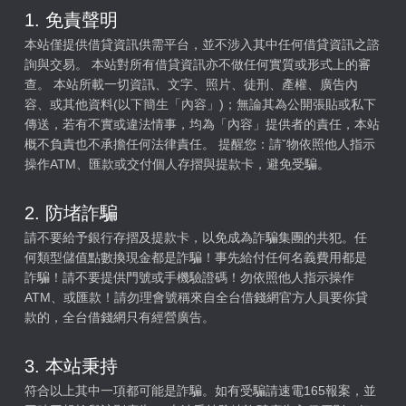
1. 免責聲明
本站僅提供借貸資訊供需平台，並不涉入其中任何借貸資訊之諮
詢與交易。 本站對所有借貸資訊亦不做任何實質或形式上的審
查。 本站所載一切資訊、文字、照片、徒刑、產權、廣告內
容、或其他資料(以下簡生「內容」)；無論其為公開張貼或私下
傳送，若有不實或違法情事，均為「內容」提供者的責任，本站
概不負責也不承擔任何法律責任。 提醒您：請ˇ物依照他人指示
操作ATM、匯款或交付個人存摺與提款卡，避免受騙。
2. 防堵詐騙
請不要給予銀行存摺及提款卡，以免成為詐騙集團的共犯。任
何類型儲值點數換現金都是詐騙！事先給付任何名義費用都是
詐騙！請不要提供門號或手機驗證碼！勿依照他人指示操作
ATM、或匯款！請勿理會號稱來自全台借錢網官方人員要你貸
款的，全台借錢網只有經營廣告。
3. 本站秉持
符合以上其中一項都可能是詐騙。如有受騙請速電165報案，並