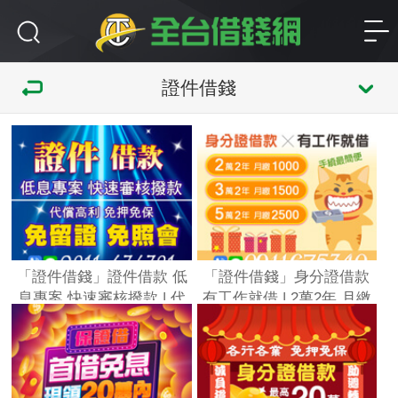
證件借錢
「證件借錢」證件借款 低
「證件借錢」身分證借款
息專案 快速審核撥款 | 代
有工作就借 | 2萬2年 月繳
償高利 免押免保 免留證 免
1000 手續最簡便「全台借
照會「全台借錢網」
錢網」