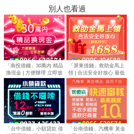
別人也看過
「南投借錢」30萬內 精品
「屏東借錢」救助金馬上
換現金 | 方便辦理 立即放
領 | 合法安全好放心 最低
款「全台借錢網」
月付1688「全台借錢網」
「台中借錢」小額貸款 借
「台南借錢」汽機車 黃金