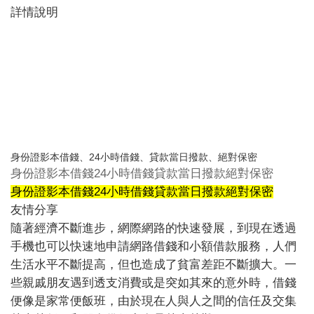
詳情說明
身份證影本借錢、24小時借錢、貸款當日撥款、絕對保密
身份證影本借錢
24小時借錢
貸款當日撥款
絕對保密
身份證影本借錢
24小時借錢
貸款當日撥款
絕對保密
友情分享
隨著經濟不斷進步，網際網路的快速發展，到現在透過
手機也可以快速地申請網路借錢和小額借款服務，人們
生活水平不斷提高，但也造成了貧富差距不斷擴大。一
些親戚朋友遇到透支消費或是突如其來的意外時，借錢
便像是家常便飯班，由於現在人與人之間的信任及交集