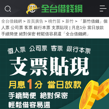
全台借錢網
>
首頁廣告
>
桃竹苗
>
新竹
>
「新竹借錢」個
人票 公司票 客票 銀行本票 支票貼現 | 月息1分 當日放款
手續簡便 絕對保密 輕鬆借容易還「全台借錢網」