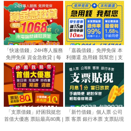
最高額度20萬 輕鬆還款20
影印本「全台借錢網」
期「全台借錢網」
「快速借錢」24H專人服務
「嘉義借錢」免押免保 本
免押免保 資金急救貸 | 每
利攤還 急用錢 我幫您 | 支
月1068起 來電詢問領取現
客票貼現 周轉不求人 學生
金「全台借錢網」
軍公教 最優利「全台借錢
網」
「支票借錢」紓困我挺您
「新竹借錢」個人票 公司
首借大優惠 票貼最高80萬 |
票 客票 銀行本票 支票貼現
小額10萬內 當日領 免抵押
| 月息1分 當日放款 手續簡