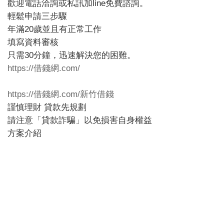
歡迎電話洽詢或私訊加line免費諮詢。
輕鬆申請三步驟
年滿20歲並且有正常工作
填寫資料審核
只需30分鐘，迅速解決您的困難。
https://借錢網.com/
https://借錢網.com/新竹借錢
謹慎理財 貸款先規劃
請注意「貸款詐騙」以免損害自身權益
方案介紹