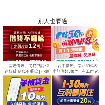
好商量「全台借錢網」
便 絕對保密 輕鬆借容易還
「全台借錢網」
別人也看過
「基隆借錢」簡易申請 快
「台中借錢」票貼50萬內
速核貸 借錢不囉嗦 | 小額
小額借款8萬內 | 有工作 來
貸款12萬 力挺年輕人 只要
就借 一通電話 快速貸「全
有工作 借錢不囉嗦「全台
台借錢網」
借錢網」