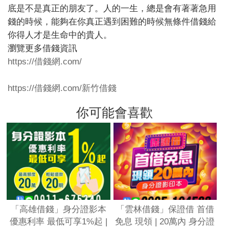
底是不是真正的朋友了。人的一生，總是會有著著急用
錢的時候，能夠在你真正遇到困難的時候無條件借錢給
你得人才是生命中的貴人。
瀏覽更多借錢資訊
https://借錢網.com/
https://借錢網.com/新竹借錢
你可能會喜歡
「高雄借錢」身分證影本
「雲林借錢」保證借 首借
優惠利率 最低可享1%起 |
免息 現領 | 20萬內 身分證