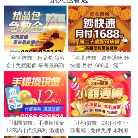
「台南借錢」精品包 急救
「桃園借錢」資金週轉 鈔
金 | 免費鑑價 享有最高額
快速 月付1688起 | 滿二十
度「全台借錢網」
歲即可申辦 高額低利最強
貸款「全台借錢網」
「桃園借錢」手機換現金
「小額借錢」24H服務 小
12萬內 | 代償高利 迅速放
額週轉 | 免保免押 本利攤
款「全台借錢網」
還 便利辦 輕鬆還 快速領