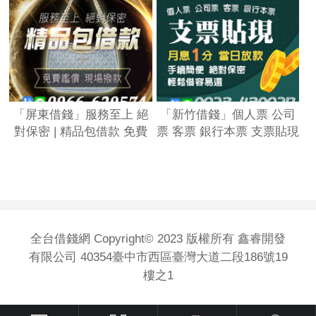
「全台借錢網」
「屏東借錢」服務至上 絕
「新竹借錢」個人票 公司
對保密 | 精品包借款 免費
票 客票 銀行本票 支票貼現
鑑價 現場撥款「全台借錢
| 月息1分 當日放款 手續簡
網」
便 絕對保密 輕鬆借容易還
「全台借錢網」
全台借錢網 Copyright© 2023 版權所有 鑫睿開發
有限公司 40354臺中市西區臺灣大道二段186號19
樓之1