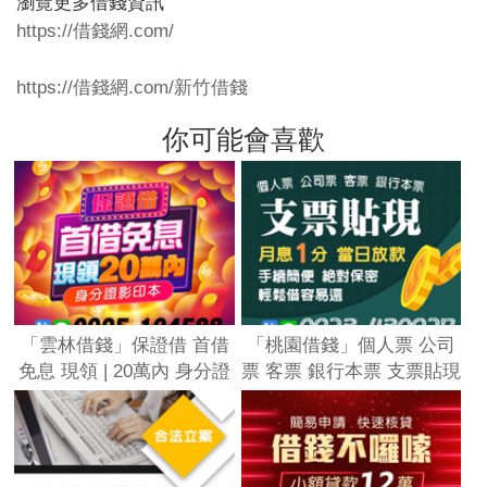
瀏覽更多借錢資訊
https://借錢網.com/
https://借錢網.com/新竹借錢
你可能會喜歡
「雲林借錢」保證借 首借
「桃園借錢」個人票 公司
免息 現領 | 20萬內 身分證
票 客票 銀行本票 支票貼現
影印本「全台借錢網」
| 月息1分 當日放款 手續簡
便 絕對保密 輕鬆借容易還
「全台借錢網」