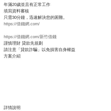
年滿20歲並且有正常工作
填寫資料審核
只需30分鐘，迅速解決您的困難。
https://借錢網.com/
https://借錢網.com/新竹借錢
謹慎理財 貸款先規劃
請注意「貸款詐騙」以免損害自身權益
方案介紹
詳情說明