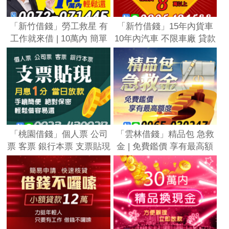
「新竹借錢」勞工救星 有
「新竹借錢」15年內貨車
工作就來借 | 10萬內 簡單
10年內汽車 不限車廠 貸款
借 輕鬆還「全台借錢網」
車也可以 | 汽車借款 免留
車 10萬元以上輕鬆貸「全
台借錢網」
「桃園借錢」個人票 公司
「雲林借錢」精品包 急救
票 客票 銀行本票 支票貼現
金 | 免費鑑價 享有最高額
| 月息1分 當日放款 手續簡
度「全台借錢網」
便 絕對保密 輕鬆借容易還
「全台借錢網」