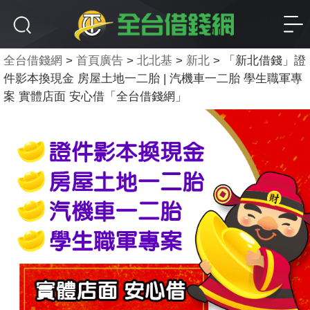
全台借錢網
>
首頁廣告
>
北北基
>
新北
>
「新北借錢」證
件影本換現金 房屋土地一二胎 | 汽機車一二胎 學生職軍專
案 實體店面 安心借「全台借錢網」