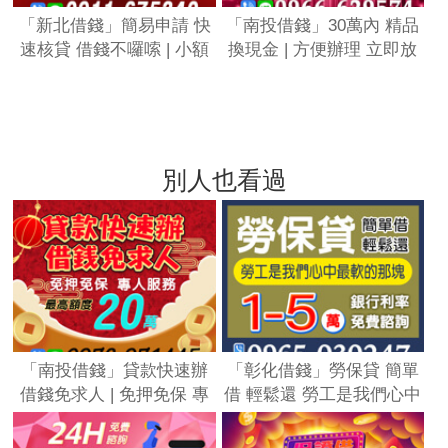
「新北借錢」簡易申請 快
「南投借錢」30萬內 精品
速核貸 借錢不囉嗦 | 小額
換現金 | 方便辦理 立即放
貸款12萬 力挺年輕人 只要
款「全台借錢網」
有工作 借錢不囉嗦「全台
借錢網」
別人也看過
「南投借錢」貸款快速辦
「彰化借錢」勞保貸 簡單
借錢免求人 | 免押免保 專
借 輕鬆還 勞工是我們心中
人服務 最高額度20萬「全
最軟的那塊 | 1-5萬 銀行利
台借錢網」
率 免費諮詢「全台借錢