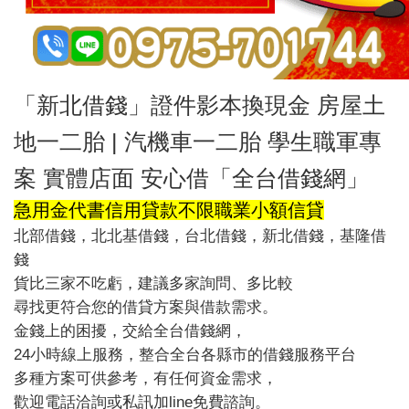
「新北借錢」證件影本換現金 房屋土
地一二胎 | 汽機車一二胎 學生職軍專
案 實體店面 安心借「全台借錢網」
急用金
代書信用貸款
不限職業
小額信貸
北部借錢，北北基借錢，台北借錢，新北借錢，基隆借
錢
貨比三家不吃虧，建議多家詢問、多比較
尋找更符合您的借貸方案與借款需求。
金錢上的困擾，交給全台借錢網，
24小時線上服務，整合全台各縣市的借錢服務平台
多種方案可供參考，有任何資金需求，
歡迎電話洽詢或私訊加line免費諮詢。