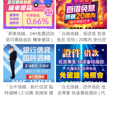
網」
「屏東借錢」24H免費諮詢
「台南借錢」保證借 首借
當日審核放款 機車優貸 |
免息 現領 | 20萬內 身分證
服務快 申貸快 撥款快 利率
影印本「全台借錢網」
最低2.66% 免押免保「全
台借錢網」
「台中借錢」銀行信貸 臨
「台北借錢」證件借款 低
時週轉 | 2-10萬 免擔保 攤
息專案 快速審核撥款 | 代
商 市場 店面 當日即撥款
償高利 免押免保 免留證 免
「全台借錢網」
照會「全台借錢網」