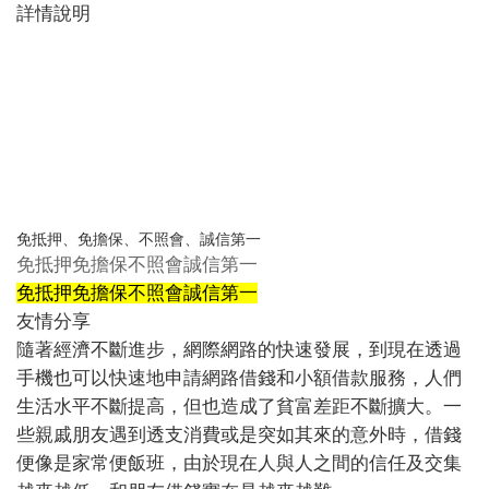
詳情說明
免抵押、免擔保、不照會、誠信第一
免抵押
免擔保
不照會
誠信第一
免抵押
免擔保
不照會
誠信第一
友情分享
隨著經濟不斷進步，網際網路的快速發展，到現在透過
手機也可以快速地申請網路借錢和小額借款服務，人們
生活水平不斷提高，但也造成了貧富差距不斷擴大。一
些親戚朋友遇到透支消費或是突如其來的意外時，借錢
便像是家常便飯班，由於現在人與人之間的信任及交集