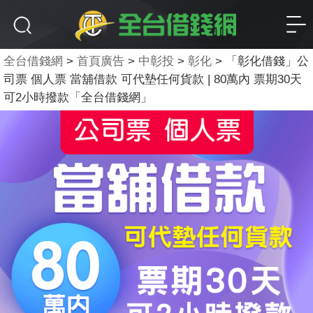
全台借錢網
>
首頁廣告
>
中彰投
>
彰化
>
「彰化借錢」公
司票 個人票 當舖借款 可代墊任何貨款 | 80萬內 票期30天
可2小時撥款「全台借錢網」