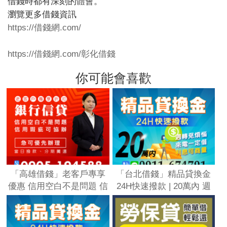
借錢時都有深刻的體會。
瀏覽更多借錢資訊
https://借錢網.com/
https://借錢網.com/彰化借錢
你可能會喜歡
「高雄借錢」老客戶專享
「台北借錢」精品貸換金
優惠 信用空白不是問題 信
24H快速撥款 | 20萬內 週
用瑕疵可協辦 | 急可優先辦
轉免煩惱 來電一定借 利息
理 當日撥款 分期攤還「全
可商量「全台借錢網」
台借錢網」