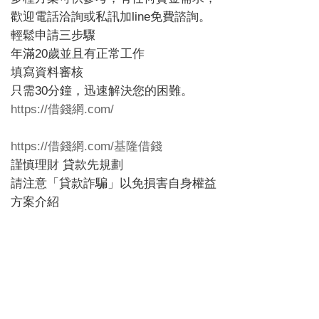
歡迎電話洽詢或私訊加line免費諮詢。
輕鬆申請三步驟
年滿20歲並且有正常工作
填寫資料審核
只需30分鐘，迅速解決您的困難。
https://借錢網.com/
https://借錢網.com/基隆借錢
謹慎理財 貸款先規劃
請注意「貸款詐騙」以免損害自身權益
方案介紹