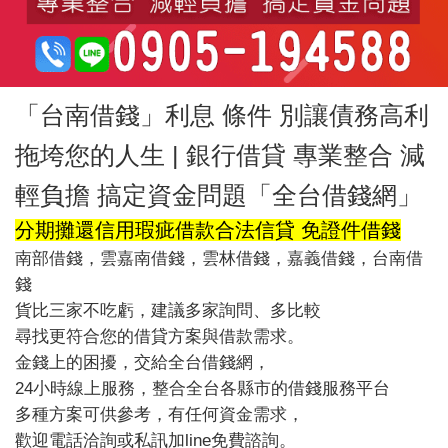
「台南借錢」利息 條件 別讓債務高利
拖垮您的人生 | 銀行借貸 專業整合 減
輕負擔 搞定資金問題「全台借錢網」
分期攤還
信用瑕疵借款
合法信貸
免證件借錢
南部借錢，雲嘉南借錢，雲林借錢，嘉義借錢，台南借
錢
貨比三家不吃虧，建議多家詢問、多比較
尋找更符合您的借貸方案與借款需求。
金錢上的困擾，交給全台借錢網，
24小時線上服務，整合全台各縣市的借錢服務平台
多種方案可供參考，有任何資金需求，
歡迎電話洽詢或私訊加line免費諮詢。