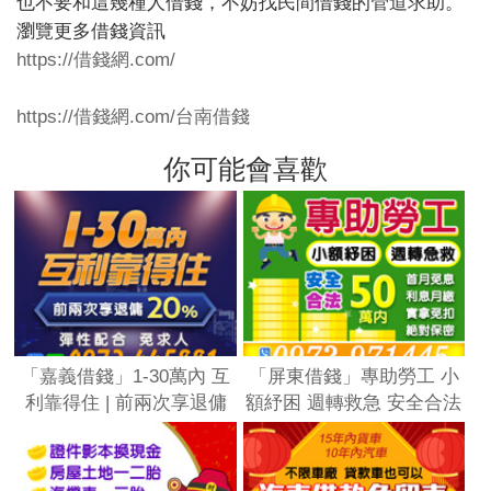
也不要和這幾種人借錢，不妨找民間借錢的管道求助。
瀏覽更多借錢資訊
https://借錢網.com/
https://借錢網.com/台南借錢
你可能會喜歡
「嘉義借錢」1-30萬內 互
「屏東借錢」專助勞工 小
利靠得住 | 前兩次享退傭
額紓困 週轉救急 安全合法
20% 彈性配合 免求人「全
| 50萬內 首月免息 利息月
台借錢網」
繳 實拿免扣 絕對保密「全
台借錢網」