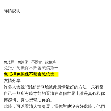
詳情說明
免抵押、免擔保、不照會、誠信第一
免抵押
免擔保
不照會
誠信第一
免抵押
免擔保
不照會
誠信第一
友情分享
許多人會說”借錢”是測驗彼此感情最好的方法，只有當
自己一無所有時才能夠看清在這個世界上誰是真心和你
搏感情、真心想幫助你的。
此時，可以看清人情冷暖，當你對他沒有好處時，他們