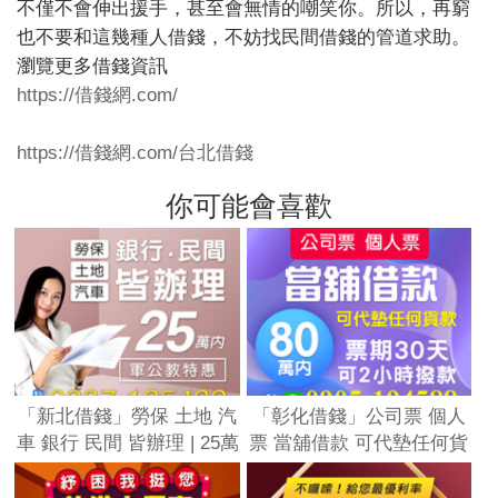
不僅不會伸出援手，甚至會無情的嘲笑你。所以，再窮
也不要和這幾種人借錢，不妨找民間借錢的管道求助。
瀏覽更多借錢資訊
https://借錢網.com/
https://借錢網.com/台北借錢
你可能會喜歡
「新北借錢」勞保 土地 汽
「彰化借錢」公司票 個人
車 銀行 民間 皆辦理 | 25萬
票 當舖借款 可代墊任何貨
內 軍公教特惠「全台借錢
款 | 80萬內 票期30天 可2
網」
小時撥款「全台借錢網」