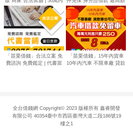
販 商家 合法當舖 | 50萬內
押免保 身分證借款 最高額
政府立案有保障 軋票 補貨
度20萬 | 減負擔 助週轉 專
週轉 救急「全台借錢網」
人免費諮詢 程序透明安全
「全台借錢網」
「苗栗借錢」合法立案 免
「苗栗借錢」15年內貨車
費諮詢 免費鑑定 | 代書當
10年內汽車 不限車廠 貸款
鋪 當日放款「全台借錢
車也可以 | 汽車借款 免留
網」
車 10萬元以上輕鬆貸「全
台借錢網」
全台借錢網 Copyright© 2023 版權所有 鑫睿開發
有限公司 40354臺中市西區臺灣大道二段186號19
樓之1